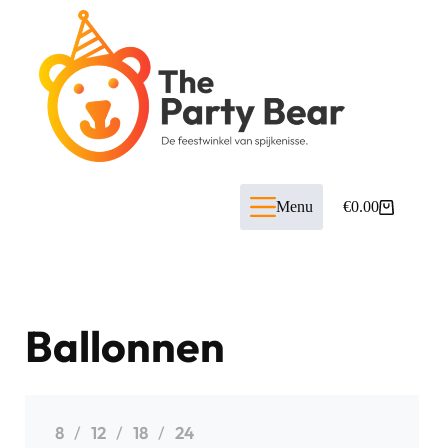
Menu
€
0.00
Ballonnen
8
12
18
24