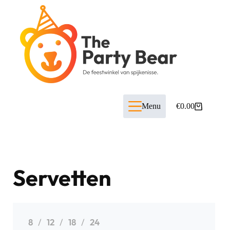
Menu
€
0.00
Servetten
8
12
18
24