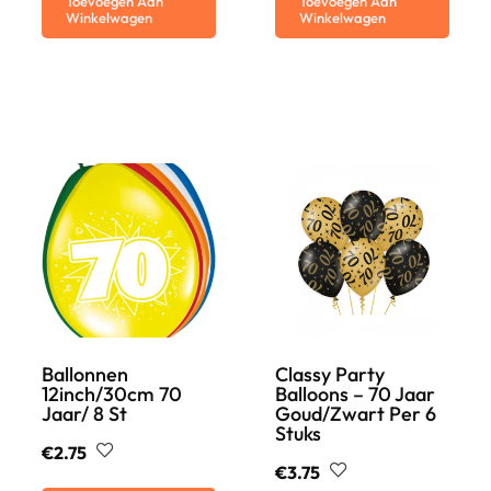
Toevoegen Aan
Toevoegen Aan
Winkelwagen
Winkelwagen
Ballonnen
Classy Party
12inch/30cm 70
Balloons – 70 Jaar
Jaar/ 8 St
Goud/zwart Per 6
Stuks
€
2.75
€
3.75