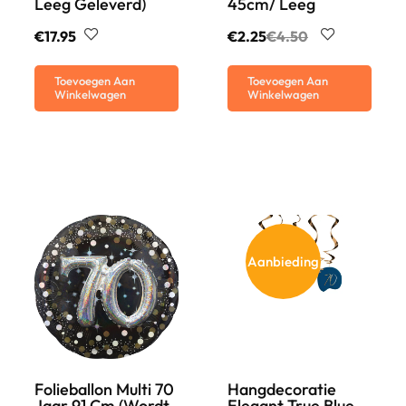
Leeg Geleverd)
45cm/ Leeg
€
17.95
€
2.25
€
4.50
Toevoegen Aan
Toevoegen Aan
Winkelwagen
Winkelwagen
Aanbieding
Folieballon Multi 70
Hangdecoratie
Jaar 91 Cm (wordt
Elegant True Blue