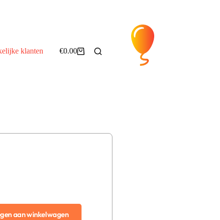
elijke klanten
€
0.00
gen aan winkelwagen