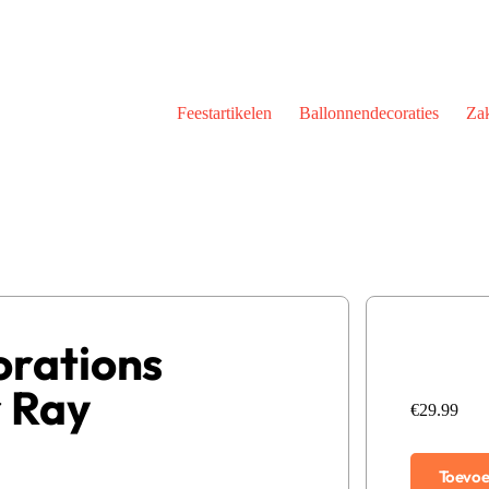
Feestartikelen
Ballonnendecoraties
Zak
orations
r Ray
€
29.99
Toevoe