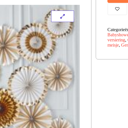
Categorieë
Babyshowe
versiering
,
meisje
,
Gen