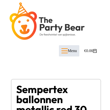
Menu
€
0.00
Sempertex
ballonnen
metallic red 30