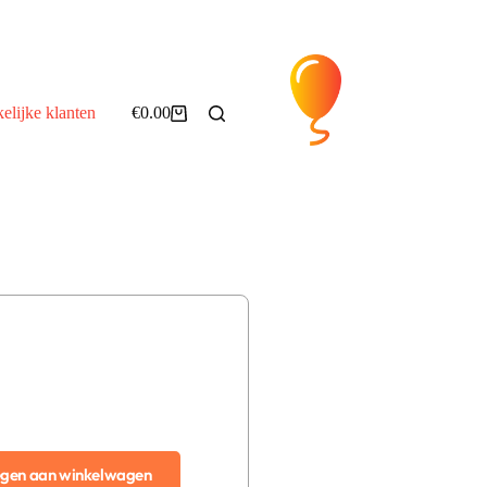
elijke klanten
€
0.00
gen aan winkelwagen